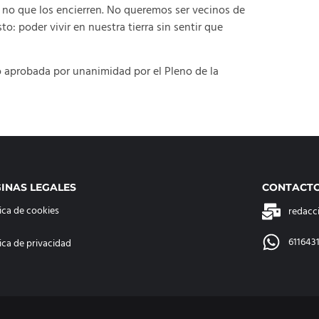
, no que los encierren. No queremos ser vecinos de
o: poder vivir en nuestra tierra sin sentir que
o aprobada por unanimidad por el Pleno de la
INAS LEGALES
CONTACT
tica de cookies
redacc
611643
tica de privacidad