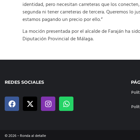
identidad, pero necesitan carreteras que los conecten
segunda ni tener carreteras de tercera. Queremos lo just
estamos pagando un precio por ello.”
La moción presentada por el alcalde de Faraján ha sid
Diputación Provincial de Málaga.
REDES SOCIALES
PÁG
Polí
Polí
©
2026
– Ronda al detalle