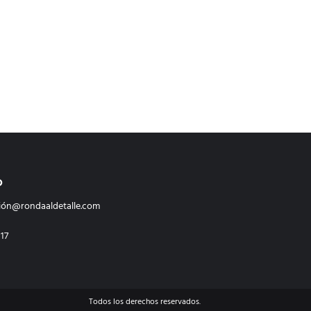
O
ión@rondaaldetalle.com
117
Todos los derechos reservados.