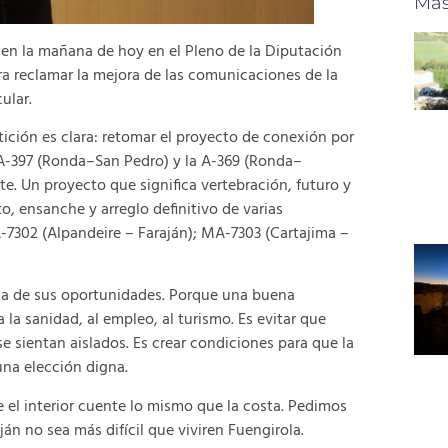
Más
o en la mañana de hoy en el Pleno de la Diputación
ra reclamar la mejora de las comunicaciones de la
ular.
tición es clara: retomar el proyecto de conexión por
a A-397 (Ronda–San Pedro) y la A-369 (Ronda–
e. Un proyecto que significa vertebración, futuro y
, ensanche y arreglo definitivo de varias
A-7302 (Alpandeire – Faraján); MA-7303 (Cartajima –
ca de sus oportunidades. Porque una buena
a la sanidad, al empleo, al turismo. Es evitar que
 sientan aislados. Es crear condiciones para que la
una elección digna.
el interior cuente lo mismo que la costa. Pedimos
aján no sea más difícil que viviren Fuengirola.