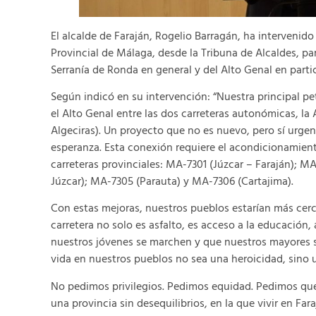
El alcalde de Faraján, Rogelio Barragán, ha intervenid
Provincial de Málaga, desde la Tribuna de Alcaldes, pa
Serranía de Ronda en general y del Alto Genal en partic
Según indicó en su intervención: “Nuestra principal pe
el Alto Genal entre las dos carreteras autonómicas, l
Algeciras).
Un proyecto que no es nuevo, pero sí urgent
esperanza. Esta conexión requiere el acondicionamiento
carreteras provinciales: MA-7301 (Júzcar – Faraján); M
Júzcar); MA-7305 (Parauta) y MA-7306 (Cartajima).
Con estas mejoras, nuestros pueblos estarían más cer
carretera no solo es asfalto, es acceso a la educación, 
nuestros jóvenes se marchen y que nuestros mayores se
vida en nuestros pueblos no sea una heroicidad, sino 
No pedimos privilegios. Pedimos equidad. Pedimos que 
una provincia sin desequilibrios, en la que vivir en Far