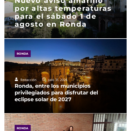
Nuevo aviso amarillo
por altas temperaturas
para el sábado 1 de
agosto en Ronda
RONDA
Redacción
julio 31, 2026
Ronda, entre los municipios
privilegiados para disfrutar del
eclipse solar de 2027
RONDA