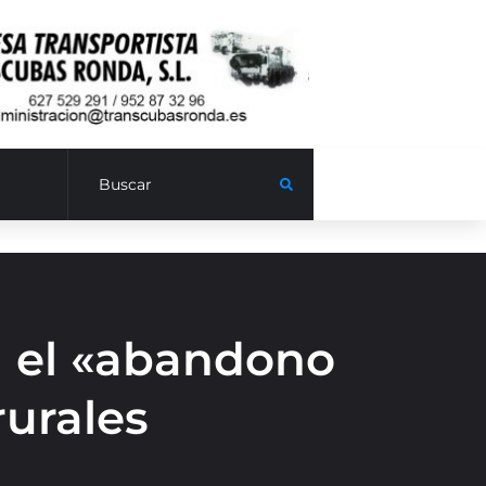
a el «abandono
rurales