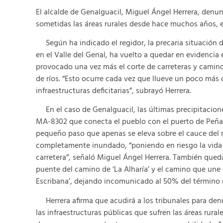
El alcalde de Genalguacil, Miguel Ángel Herrera, denun
sometidas las áreas rurales desde hace muchos años, e
Según ha indicado el regidor, la precaria situación d
en el Valle del Genal, ha vuelto a quedar en evidencia 
provocado una vez más el corte de carreteras y camino
de ríos. “Esto ocurre cada vez que llueve un poco más
infraestructuras deficitarias”, subrayó Herrera.
En el caso de Genalguacil, las últimas precipitaciones
MA-8302 que conecta el pueblo con el puerto de Peñas B
pequeño paso que apenas se eleva sobre el cauce del r
completamente inundado, “poniendo en riesgo la vida 
carretera”, señaló Miguel Ángel Herrera. También queda
puente del camino de ‘La Alharía’ y el camino que une
Escribana’, dejando incomunicado al 50% del término 
Herrera afirma que acudirá a los tribunales para denu
las infraestructuras públicas que sufren las áreas rural