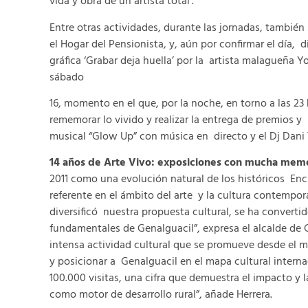
vida y obra de un artista total’.
Entre otras actividades, durante las jornadas, también
el Hogar del Pensionista, y, aún por confirmar el día,
gráfica ‘Grabar deja huella’ por la artista malagueña Y
sábado
16, momento en el que, por la noche, en torno a las 23 
rememorar lo vivido y realizar la entrega de premios y 
musical “Glow Up” con música en directo y el Dj Dani 
14 años de Arte Vivo: exposiciones con mucha memo
2011 como una evolución natural de los históricos En
referente en el ámbito del arte y la cultura contempo
diversificó nuestra propuesta cultural, se ha converti
fundamentales de Genalguacil”, expresa el alcalde de G
intensa actividad cultural que se promueve desde el mu
y posicionar a Genalguacil en el mapa cultural interna
100.000 visitas, una cifra que demuestra el impacto y 
como motor de desarrollo rural”, añade Herrera.