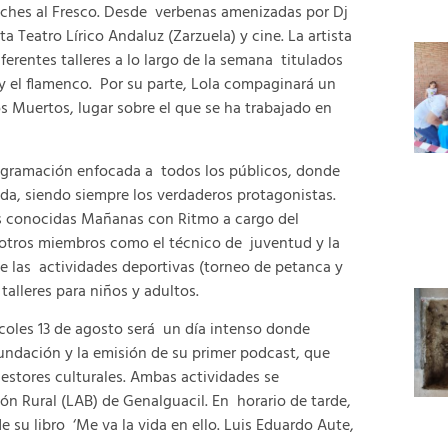
Noches al Fresco. Desde verbenas amenizadas por Dj
 Teatro Lírico Andaluz (Zarzuela) y cine. La artista
erentes talleres a lo largo de la semana titulados
a y el flamenco. Por su parte, Lola compaginará un
os Muertos, lugar sobre el que se ha trabajado en
programación enfocada a todos los públicos, donde
a, siendo siempre los verdaderos protagonistas.
s conocidas Mañanas con Ritmo a cargo del
 otros miembros como el técnico de juventud y la
de las actividades deportivas (torneo de petanca y
talleres para niños y adultos.
rcoles 13 de agosto será un día intenso donde
Fundación y la emisión de su primer podcast, que
estores culturales. Ambas actividades se
ón Rural (LAB) de Genalguacil. En horario de tarde,
e su libro ‘Me va la vida en ello. Luis Eduardo Aute,