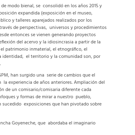
 de modo bienal, se consolidó en los años 2015 y
posición expandida (exposición en el museo,
lico y talleres aparejados realizados por los
a través de perspectivas, universos y procedimientos
 Desde entonces se vienen generando proyectos
exión del acervo y la idiosincrasia a partir de la
el patrimonio inmaterial, el etnográfico, el
a identidad, el territorio y la comunidad son, por
s.
o GPM, han surgido una serie de cambios que el
 la experiencia de años anteriores. Ampliación del
ión de un comisario/comisaria diferente cada
nfoques y formas de mirar a nuestro pueblo,
e han sucedido exposiciones que han pivotado sobre
ancha Goyeneche, que abordaba el imaginario