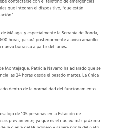
ebe contactarse con el teléfono de emergencias
ales que integran el dispositivo, “que están
ación”.
a de Málaga, y especialmente la Serranía de Ronda,
19:00 horas; pasará posteriormente a aviso amarillo
nueva borrasca a partir del lunes.
 de Montejaque, Patricia Navarro ha aclarado que se
cia las 24 horas desde el pasado martes. La única
lado dentro de la normalidad del funcionamiento
esalojo de 105 personas en la Estación de
sas previamente, ya que es el núcleo más próximo
 de la cueva del Hundidero y saliera por la del Gato,