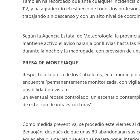
También ha recordado que ante cualquier incidencia d
112, y ha agradecido el esfuerzo de todos los profesion
trabajando sin descanso y con un alto nivel de coordin
Según la Agencia Estatal de Meteorología, la provinci
mantiene activo el aviso naranja por lluvias hasta las 
durante la noche y la madrugada, con previsión de una 
PRESA DE MONTEJAQUE
Respecto a la presa de los Caballeros, en el municipio
encuentra “permanentemente monitorizada, con vigilan
posibilidad prevista es
un eventual rebase controlado, un escenario contemp
de este tipo de infraestructuras”.
Como medida preventiva, se procedió este viernes al d
Benaoján, después de que unas 80 abandonaran sus ca
aguas abajo, una vez que el agua pasara por el interior