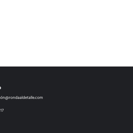
O
ión@rondaaldetalle.com
117