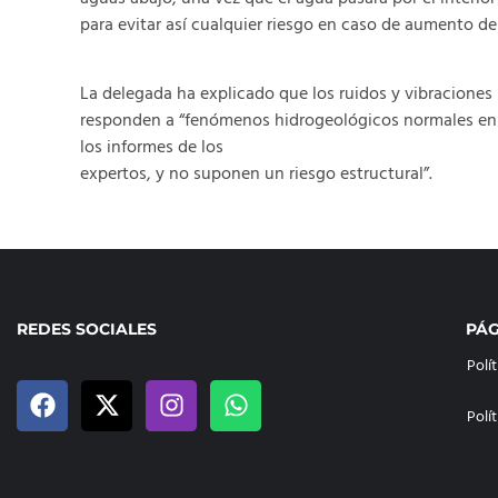
para evitar así cualquier riesgo en caso de aumento del
La delegada ha explicado que los ruidos y vibracione
responden a “fenómenos hidrogeológicos normales en e
los informes de los
expertos, y no suponen un riesgo estructural”.
REDES SOCIALES
PÁG
Polí
Polí