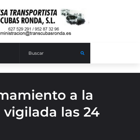
amamiento a la
vigilada las 24