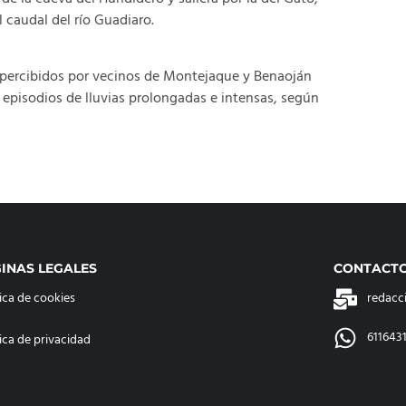
 caudal del río Guadiaro.
s percibidos por vecinos de Montejaque y Benaoján
pisodios de lluvias prolongadas e intensas, según
INAS LEGALES
CONTACT
tica de cookies
redacc
611643
tica de privacidad