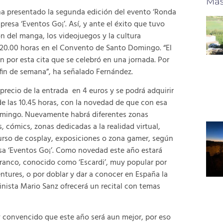
Más
ha presentado la segunda edición del evento ‘Ronda
resa ‘Eventos Go¡’. Así, y ante el éxito que tuvo
ón del manga, los videojuegos y la cultura
0 a 20.00 horas en el Convento de Santo Domingo. “El
 por esta cita que se celebró en una jornada. Por
fin de semana”, ha señalado Fernández.
recio de la entrada en 4 euros y se podrá adquirir
e las 10.45 horas, con la novedad de que con esa
domingo. Nuevamente habrá diferentes zonas
 cómics, zonas dedicadas a la realidad virtual,
curso de cosplay, exposiciones o zona gamer, según
sa ‘Eventos Go¡’. Como novedad este año estará
ranco, conocido como ‘Escardi’, muy popular por
ntures, o por doblar y dar a conocer en España la
inista Mario Sanz ofrecerá un recital con temas
oy convencido que este año será aun mejor, por eso