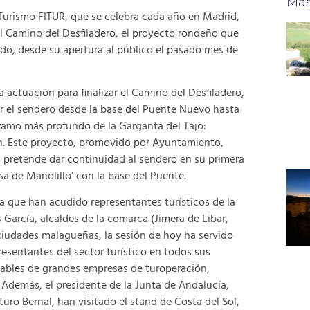
Más
 Turismo FITUR, que se celebra cada año en Madrid,
l Camino del Desfiladero, el proyecto rondeño que
ido, desde su apertura al público el pasado mes de
a actuación para finalizar el Camino del Desfiladero,
ar el sendero desde la base del Puente Nuevo hasta
 tramo más profundo de la Garganta del Tajo:
ín. Este proyecto, promovido por Ayuntamiento,
 pretende dar continuidad al sendero en su primera
a de Manolillo’ con la base del Puente.
la que han acudido representantes turísticos de la
 García, alcaldes de la comarca (Jimera de Libar,
 ciudades malagueñas, la sesión de hoy ha servido
esentantes del sector turístico en todos sus
sables de grandes empresas de turoperación,
 Además, el presidente de la Junta de Andalucía,
ro Bernal, han visitado el stand de Costa del Sol,